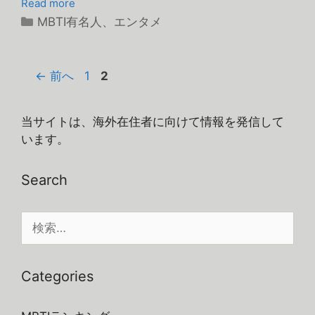
Read more
カ
MBTI有名人
、
エンタメ
テ
ゴ
リ
ペ
ペ
←
前へ
1
2
ー
ー
ー
ジ
ジ
当サイトは、海外在住者に向けて情報を発信して
います。
Search
検
索:
Categories