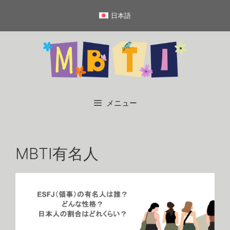
コ
日本語
ン
テ
ン
ツ
へ
ス
キ
メニュー
ッ
プ
MBTI有名人