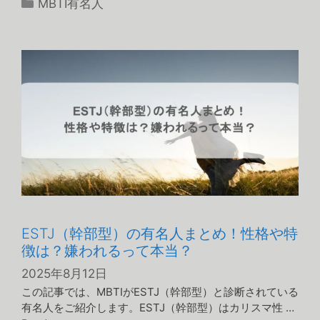
カ
MBTI有名人
テ
ゴ
リ
ー
ESTJ（幹部型）の有名人まとめ！性格や特
徴は？嫌われるって本当？
2025年8月12日
この記事では、MBTIがESTJ（幹部型）と診断されている
有名人をご紹介します。ESTJ（幹部型）はカリスマ性 …