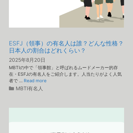
ESFJ（領事）の有名人は誰？どんな性格？
日本人の割合はどれくらい？
2025年8月20日
MBTIの中で「領事館」と呼ばれるムードメーカー的存
在・ESFJの有名人をご紹介します。人当たりがよく人気
者で …
Read more
カ
MBTI有名人
テ
ゴ
リ
ー