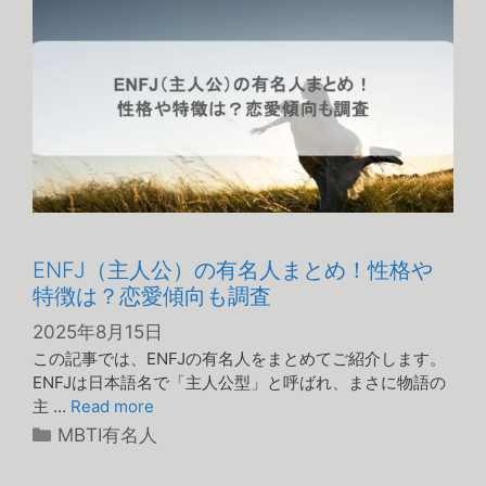
ー
ENFJ（主人公）の有名人まとめ！性格や
特徴は？恋愛傾向も調査
2025年8月15日
この記事では、ENFJの有名人をまとめてご紹介します。
ENFJは日本語名で「主人公型」と呼ばれ、まさに物語の
主 …
Read more
カ
MBTI有名人
テ
ゴ