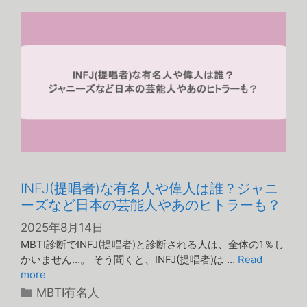
リ
ー
INFJ(提唱者)な有名人や偉人は誰？ジャニ
ーズなど日本の芸能人やあのヒトラーも？
2025年8月14日
MBTI診断でINFJ(提唱者)と診断される人は、全体の1％し
かいません…。 そう聞くと、INFJ(提唱者)は …
Read
more
カ
MBTI有名人