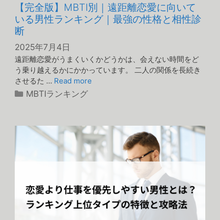
【完全版】MBTI別｜遠距離恋愛に向いて
いる男性ランキング｜最強の性格と相性診
断
2025年7月4日
遠距離恋愛がうまくいくかどうかは、会えない時間をど
う乗り越えるかにかかっています。 二人の関係を長続き
させるた …
Read more
カ
MBTIランキング
テ
ゴ
リ
ー