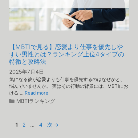
【MBTIで見る】恋愛より仕事を優先しや
すい男性とは？ランキング上位4タイプの
特徴と攻略法
2025年7月4日
気になる彼が恋愛よりも仕事を優先するのはなぜかと、
悩んでいませんか。 実はその行動の背景には、MBTIにお
ける …
Read more
カ
MBTIランキング
テ
ゴ
リ
ペ
ペ
ペ
1
2
…
4
次
→
ー
ー
ー
ー