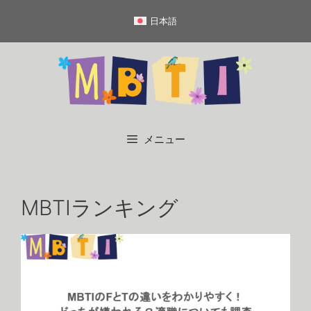
コ
日本語
ン
テ
ン
ツ
へ
ス
キ
メニュー
ッ
プ
MBTIランキング