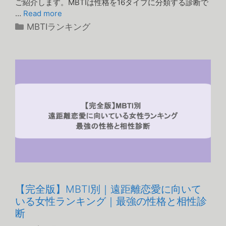
ご紹介します。MBTIは性格を16タイプに分類する診断で
…
Read more
カ
MBTIランキング
テ
ゴ
リ
ー
【完全版】MBTI別｜遠距離恋愛に向いて
いる女性ランキング｜最強の性格と相性診
断