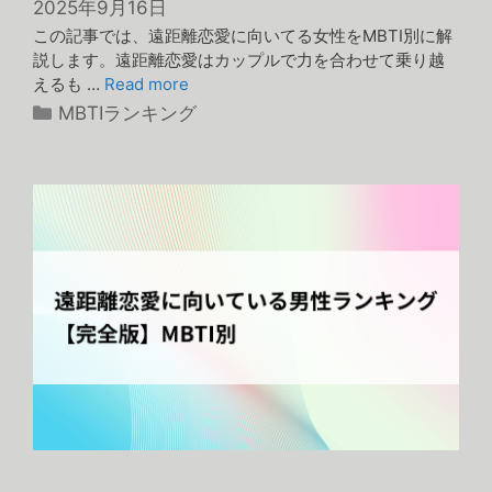
2025年9月16日
この記事では、遠距離恋愛に向いてる女性をMBTI別に解
説します。遠距離恋愛はカップルで力を合わせて乗り越
えるも …
Read more
カ
MBTIランキング
テ
ゴ
リ
ー