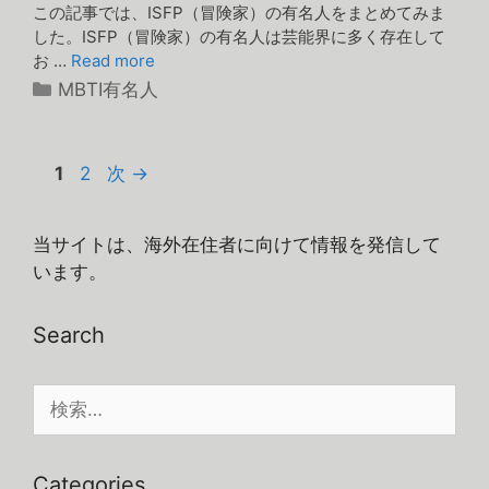
この記事では、ISFP（冒険家）の有名人をまとめてみま
した。ISFP（冒険家）の有名人は芸能界に多く存在して
お …
Read more
カ
MBTI有名人
テ
ゴ
リ
ペ
ペ
1
2
次
→
ー
ー
ー
ジ
ジ
当サイトは、海外在住者に向けて情報を発信して
います。
Search
検
索:
Categories