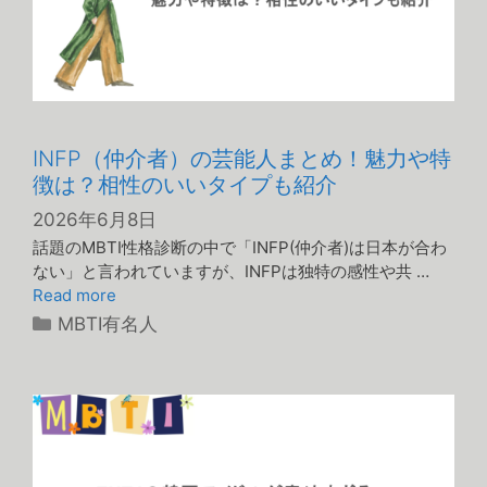
INFP（仲介者）の芸能人まとめ！魅力や特
徴は？相性のいいタイプも紹介
2026年6月8日
話題のMBTI性格診断の中で「INFP(仲介者)は日本が合わ
ない」と言われていますが、INFPは独特の感性や共 …
Read more
カ
MBTI有名人
テ
ゴ
リ
ー