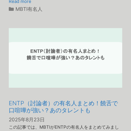
Read more
カ
MBTI有名人
テ
ゴ
リ
ー
ENTP（討論者）の有名人まとめ！饒舌で
口喧嘩が強い？あのタレントも
2025年8月23日
この記事では、MBTIがENTPの有名人をまとめてみまし