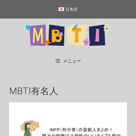
コ
日本語
ン
テ
ン
ツ
へ
ス
キ
メニュー
ッ
プ
MBTI有名人