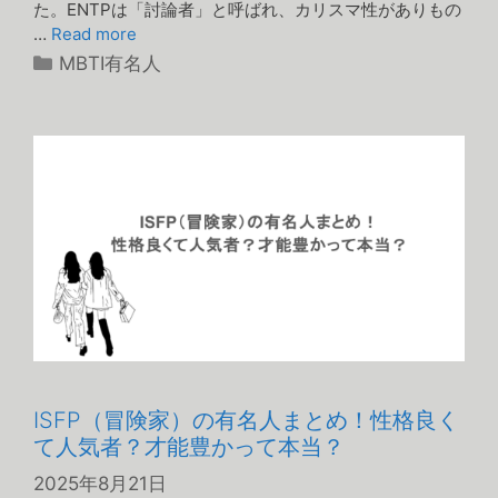
た。ENTPは「討論者」と呼ばれ、カリスマ性がありもの
…
Read more
カ
MBTI有名人
テ
ゴ
リ
ー
ISFP（冒険家）の有名人まとめ！性格良く
て人気者？才能豊かって本当？
2025年8月21日