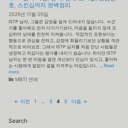
호, 스킨십까지 완벽정리
2025년 11월 05일
ISTP 남자, 그들은 감정을 쉽게 드러내지 않습니다. 누군
가를 좋아해도 먼저 다가가기보다, 마음을 들키지 않게 조
심하며 상대를 천천히 지켜봅니다. 직접적인 표현보다는
행동으로 관심을 전하고, 감정에 휘둘리기보단 상황을 객관
적으로 바라보죠. 그래서 ISTP 남자를 처음 만난 사람들은
냉정하고 차갑다는 평가를 내리기 쉽습니다. 하지만 ISTP
남자는 한 번 마음을 열면 계산보다 진심이 앞서고, 좋아하
는 사람에게 말없이 곁을 지켜주는 타입입니다. …
Read
more
카
MBTI 연애
테
고
리
페
페
페
페
←
이전
1
…
3
4
5
다음
→
이
이
이
이
지
지
지
지
Search