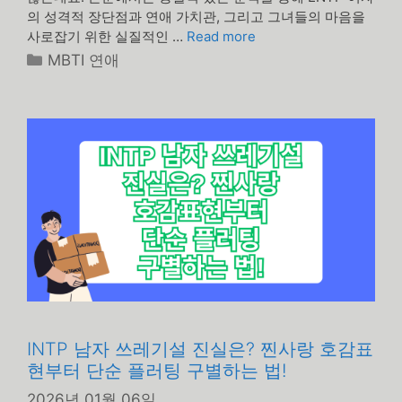
의 성격적 장단점과 연애 가치관, 그리고 그녀들의 마음을
사로잡기 위한 실질적인 …
Read more
카
MBTI 연애
테
고
리
INTP 남자 쓰레기설 진실은? 찐사랑 호감표
현부터 단순 플러팅 구별하는 법!
2026년 01월 06일