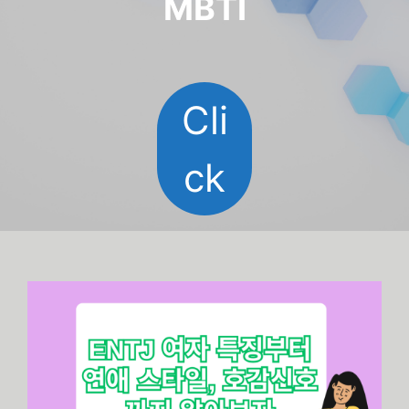
MBTI
Cli
ck