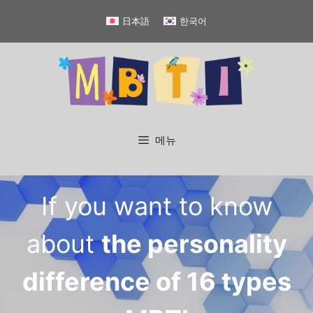
컨
日本語
한국어
텐
츠
로
건
너
뛰
기
메뉴
If you want to know
about
the personality
difference of 16 types