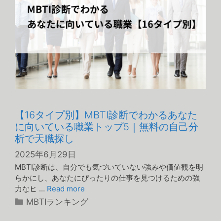
【16タイプ別】MBTI診断でわかるあなた
に向いている職業トップ5｜無料の自己分
析で天職探し
2025年6月29日
MBTI診断は、自分でも気づいていない強みや価値観を明
らかにし、あなたにぴったりの仕事を見つけるための強
力なヒ …
Read more
カ
MBTIランキング
テ