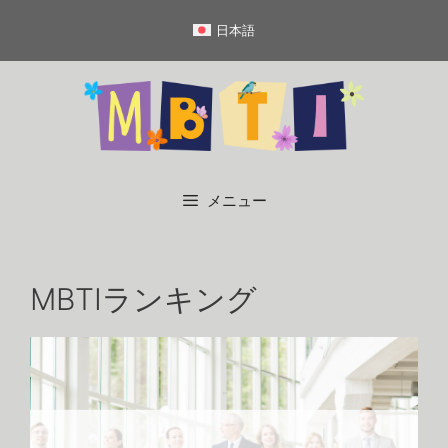
コ
日本語
ン
テ
ン
ツ
へ
ス
キ
メニュー
ッ
プ
MBTIランキング