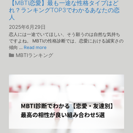
【MBTI恋愛】最も一途な性格タイプはど
れ？ランキングTOP3でわかるあなたの恋
人
2025年6月29日
恋人には一途でいてほしい、そう願うのは自然な気持ち
ですよね。 MBTIの性格診断では、恋愛における誠実さの
傾向 …
Read more
カ
MBTIランキング
テ
ゴ
リ
ー