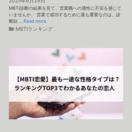
2025年6月29日
MBTI診断の結果を見て、営業職への適性に不安を感じて
いませんか。 営業で成功するために最も重要なのは、診
断結 …
Read more
カ
MBTIランキング
テ
ゴ
リ
ー