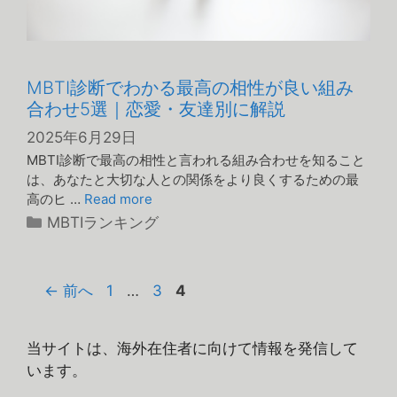
MBTI診断でわかる最高の相性が良い組み
合わせ5選｜恋愛・友達別に解説
2025年6月29日
MBTI診断で最高の相性と言われる組み合わせを知ること
は、あなたと大切な人との関係をより良くするための最
高のヒ …
Read more
カ
MBTIランキング
テ
ゴ
リ
ペ
ペ
ペ
←
前へ
1
…
3
4
ー
ー
ー
ー
ジ
ジ
ジ
当サイトは、海外在住者に向けて情報を発信して
います。