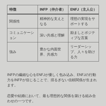
特徴
INFP（仲介者）
ENFJ（主人公）
精神的な支えと
理想の実現をサ
関係性
なる
ポートする
コミュニケーシ
励ましとポジテ
深い共感と理解
ョン
ィブな言葉
リーダーシッ
豊かな内面世
強み
プ、人々を助け
界、共感力
る力
INFPの繊細な心をENFJが優しく包み込み、ENFJの行動
力をINFPが信じることで、揺るぎない信頼関係が生まれ
ます。
恋愛や結婚において、最も理想的な関係を築ける組み合
わせの一つです。