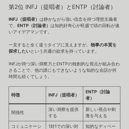
第2位 INFJ（提唱者）とENTP（討論者）
INFJ（提唱者）
は静かながら強い信念を持つ理想主義者
で、
ENTP（討論者）
は知的好奇心が旺盛で頭の回転が速
いアイデアマンです。
一見すると全く違うタイプに見えますが、
物事の本質を
探求したい
という共通の欲求を持っています。
INFJが持つ深い洞察力とENTPの独創的な視点が組み合わ
さることで、他の誰にもできないような知的な会話が何
時間も続くでしょう。
ENTP（討論
特徴
INFJ（提唱者）
者）
深い洞察を提供
新しい視点や刺
関係性
する
激を与える
コミュニケーシ
1対1での深い対
知的なディベー