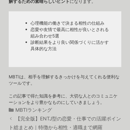
解するための素晴らしいヒント
になります。
心理機能の働きで決まる相性の仕組み
恋愛や友情で最高に相性が良いとされる
組み合わせ5選
診断結果をより良い関係づくりに活かす
具体的な方法
MBTIは、相手を理解するきっかけを与えてくれる便利な
ツールです。
この記事で得た知識を参考に、大切な人とのコミュニケ
ーションをより豊かなものにしていきましょう。
カ
MBTIランキング
テ
【完全版】ENTJ型の恋愛・仕事での活躍ポイン
ゴ
ト総まとめ｜特徴から相性・適職まで網羅