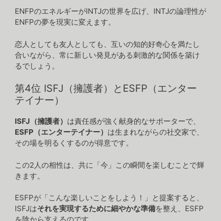
ENFPのエネルギーがINTJの世界を広げ、INTJの論理性が
ENFPの夢を現実に変えます。
恋人としても友人としても、互いの知的好奇心を満たし
合いながら、常に新しい発見がある刺激的な関係を築け
るでしょう。
第4位 ISFJ（擁護者）とESFP（エンター
テイナー）
ISFJ（擁護者）
は責任感が強く献身的なサポーターで、
ESFP（エンターテイナー）
は生まれながらの社交家で、
その場を明るくするのが得意です。
この2人の相性は、共に「今」この瞬間を楽しむことで輝
きます。
ESFPが「こんな楽しいことをしよう！」と提案すると、
ISFJは
それを実現するために細やかな準備
を整え、ESFP
を陰から支えるのです。