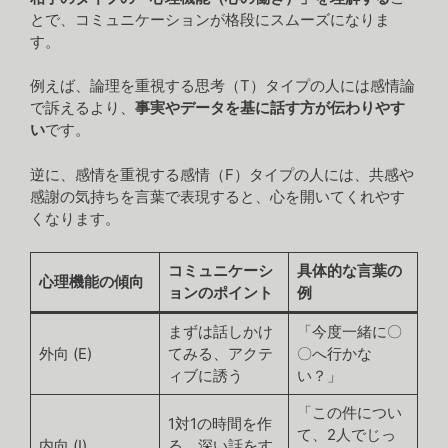
とで、コミュニケーションが格段にスムーズになりま
す。
例えば、論理を重視する思考（T）タイプの人には感情論
で訴えるより、
事実やデータを基に話す方が伝わりやす
い
です。
逆に、感情を重視する感情（F）タイプの人には、共感や
感謝の気持ちを言葉で表現すると、心を開いてくれやす
くなります。
コミュニケーシ
具体的な言葉の
心理機能の傾向
ョンのポイント
例
まずは話しかけ
「今度一緒に〇
外向 (E)
てみる、アクテ
〇へ行かな
ィブに誘う
い？」
「この件につい
1対1の時間を作
て、2人でじっ
内向 (I)
る、深い話をす