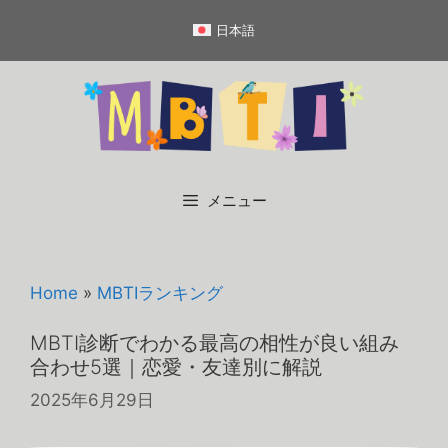
コ
日本語
ン
テ
ン
ツ
へ
ス
キ
メニュー
ッ
プ
Home
»
MBTIランキング
MBTI診断でわかる最高の相性が良い組み
合わせ5選｜恋愛・友達別に解説
2025年6月29日