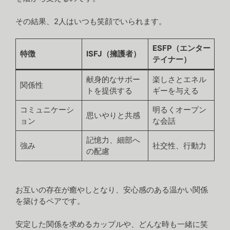
その結果、2人はいつも笑顔でいられます。
ESFP（エンター
特徴
ISFJ（擁護者）
テイナー）
献身的なサポー
楽しさとエネル
関係性
トを提供する
ギーを与える
コミュニケーシ
明るくオープン
思いやりと共感
ョン
な会話
記憶力、細部へ
強み
社交性、行動力
の配慮
お互いの存在が癒やしとなり、安心感のある温かい関係
を築けるペアです。
安定した関係を求めるカップルや、どんな時も一緒に笑