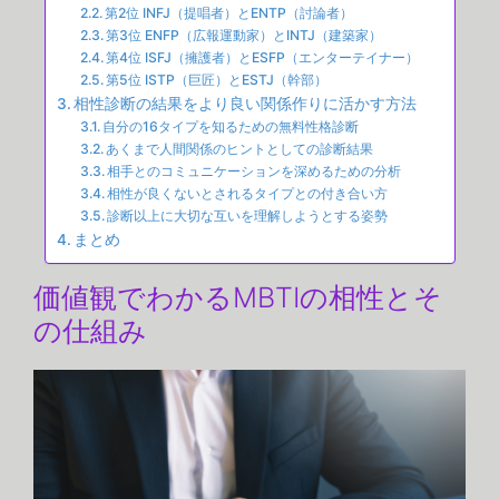
第2位 INFJ（提唱者）とENTP（討論者）
第3位 ENFP（広報運動家）とINTJ（建築家）
第4位 ISFJ（擁護者）とESFP（エンターテイナー）
第5位 ISTP（巨匠）とESTJ（幹部）
相性診断の結果をより良い関係作りに活かす方法
自分の16タイプを知るための無料性格診断
あくまで人間関係のヒントとしての診断結果
相手とのコミュニケーションを深めるための分析
相性が良くないとされるタイプとの付き合い方
診断以上に大切な互いを理解しようとする姿勢
まとめ
価値観でわかるMBTIの相性とそ
の仕組み