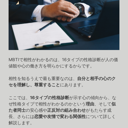
MBTIで相性がわかるのは、16タイプの性格診断が人の価
値観や心の働き方を明らかにするからです。
相性を知るうえで最も重要なのは、
自分と相手の心のク
セを理解し、尊重すること
にあります。
ここでは、
16タイプの性格診断
が示す心の傾向から、な
ぜ性格タイプで相性がわかるのかという
理由
、そして
似
た者同士
の安心感や
正反対の組み合わせ
がもたらす成
長、さらには
恋愛や友情で変わる関係性
について詳しく
解説します。