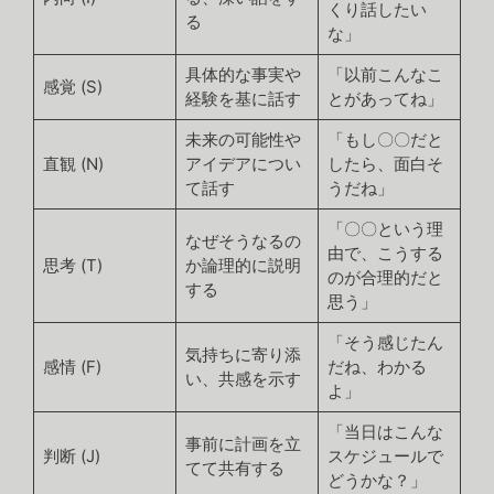
くり話したい
る
な」
具体的な事実や
「以前こんなこ
感覚 (S)
経験を基に話す
とがあってね」
未来の可能性や
「もし〇〇だと
直観 (N)
アイデアについ
したら、面白そ
て話す
うだね」
「〇〇という理
なぜそうなるの
由で、こうする
思考 (T)
か論理的に説明
のが合理的だと
する
思う」
「そう感じたん
気持ちに寄り添
感情 (F)
だね、わかる
い、共感を示す
よ」
「当日はこんな
事前に計画を立
判断 (J)
スケジュールで
てて共有する
どうかな？」