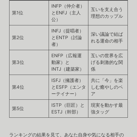
INFP（仲介者）
互いを支え合う
第1位
とENFJ（主人
理想のカップル
公）
INFJ（提唱者）
深い議論で結ば
第2位
とENTP（討論
れる運命の相手
者）
ENFP（広報運
互いの世界を広
第3位
動家）と
げる刺激的な関
INTJ（建築家）
係
ISFJ（擁護者）
共に「今」を楽
第4位
とESFP（エンタ
しむ癒やしのペ
ーテイナー）
ア
ISTP（巨匠）と
現実を動かす最
第5位
ESTJ（幹部）
強タッグ
ランキングの結果を見て、あなた自身や気になる相手の