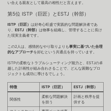
い合える親友として最高の相性だと言えます。
第5位 ISTP（巨匠）とESTJ（幹部）
ISTP（巨匠）
は好奇心旺盛で実践的な問題解決者であ
り、
ESTJ（幹部）
は物事を組織し、管理することに長け
た現実主義者です。
この2人は、感情的なやり取りよりも
事実に基づいた合理
的なアプローチ
を好むという共通点を持っています。
ISTPの柔軟なトラブルシューティング能力と、ESTJの卓
越した計画性が組み合わさることで、どんな困難なプロ
ジェクトも成功に導けるでしょう。
特徴
ISTP（巨匠）
ESTJ（幹部）
柔軟な問題解決
計画と秩序を提
関係性
を担う
供する