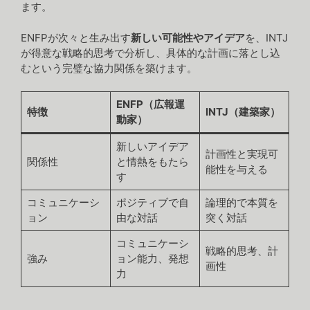
ます。
ENFPが次々と生み出す
新しい可能性やアイデア
を、INTJ
が得意な戦略的思考で分析し、具体的な計画に落とし込
むという完璧な協力関係を築けます。
ENFP（広報運
特徴
INTJ（建築家）
動家）
新しいアイデア
計画性と実現可
関係性
と情熱をもたら
能性を与える
す
コミュニケーシ
ポジティブで自
論理的で本質を
ョン
由な対話
突く対話
コミュニケーシ
戦略的思考、計
強み
ョン能力、発想
画性
力