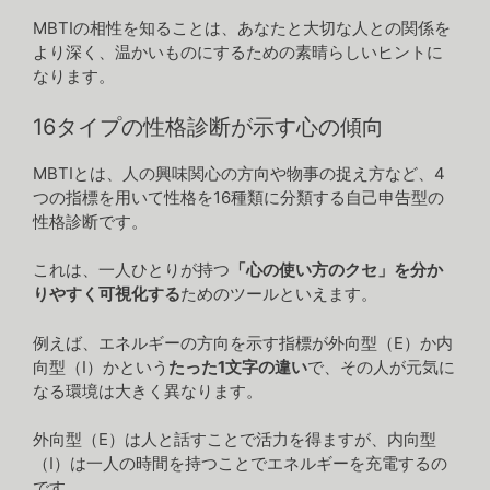
MBTIの相性を知ることは、あなたと大切な人との関係を
より深く、温かいものにするための素晴らしいヒントに
なります。
16タイプの性格診断が示す心の傾向
MBTIとは、人の興味関心の方向や物事の捉え方など、4
つの指標を用いて性格を16種類に分類する自己申告型の
性格診断です。
これは、一人ひとりが持つ
「心の使い方のクセ」を分か
りやすく可視化する
ためのツールといえます。
例えば、エネルギーの方向を示す指標が外向型（E）か内
向型（I）かという
たった1文字の違い
で、その人が元気に
なる環境は大きく異なります。
外向型（E）は人と話すことで活力を得ますが、内向型
（I）は一人の時間を持つことでエネルギーを充電するの
です。