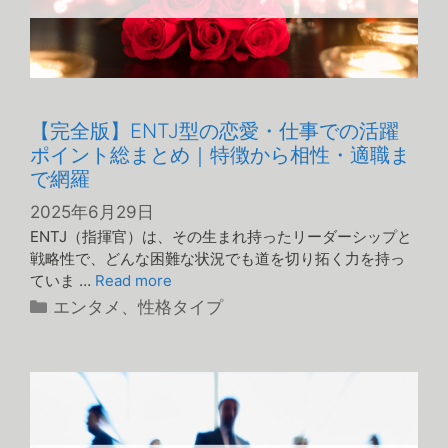
【完全版】ENTJ型の恋愛・仕事での活躍
ポイント総まとめ｜特徴から相性・適職ま
で網羅
2025年6月29日
ENTJ（指揮官）は、その生まれ持ったリーダーシップと
戦略性で、どんな困難な状況でも道を切り拓く力を持っ
ていま …
Read more
カ
エンタメ
、
性格タイプ
テ
ゴ
リ
ー