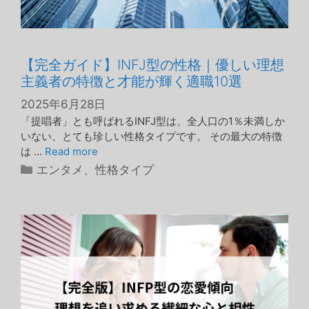
【完全ガイド】INFJ型の性格｜優しい理想
主義者の特徴と才能が輝く適職10選
2025年6月28日
「提唱者」とも呼ばれるINFJ型は、全人口の1％未満しか
いない、とても珍しい性格タイプです。 その最大の特徴
は …
Read more
カ
エンタメ
、
性格タイプ
テ
ゴ
リ
ー