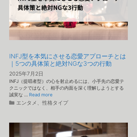
INFJ型を本気にさせる恋愛アプローチとは
｜5つの具体策と絶対NGな3つの行動
2025年7月2日
INFJ（提唱者型）の心を射止めるには、小手先の恋愛テ
クニックではなく、相手の内面を深く理解しようとする
誠実な …
Read more
カ
エンタメ
、
性格タイプ
テ
ゴ
リ
ー