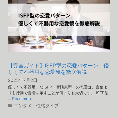
【完全ガイド】ISFP型の恋愛パターン｜優
しくて不器用な恋愛観を徹底解説
2025年7月2日
優しくて不器用」なISFP（冒険家型）の恋愛は、言葉よ
りも行動で愛情を示すことが何よりも大切です。 ISFP型
…
Read more
カ
エンタメ
、
性格タイプ
テ
ゴ