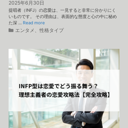
2025年6月30日
提唱者（INFJ）の恋愛は、一見すると非常に分かりにく
いものです。 その理由は、表面的な態度と心の中に秘め
た深 …
Read more
カ
エンタメ
、
性格タイプ
テ
ゴ
リ
ー