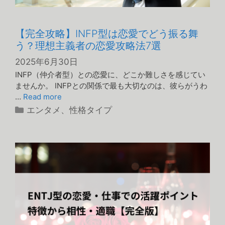
【完全攻略】INFP型は恋愛でどう振る舞
う？理想主義者の恋愛攻略法7選
2025年6月30日
INFP（仲介者型）との恋愛に、どこか難しさを感じてい
ませんか。 INFPとの関係で最も大切なのは、彼らがうわ
…
Read more
カ
エンタメ
、
性格タイプ
テ
ゴ
リ
ー