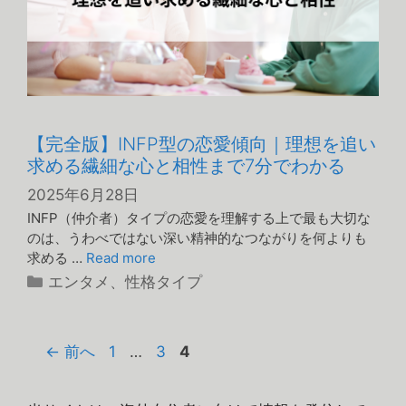
【完全版】INFP型の恋愛傾向｜理想を追い
求める繊細な心と相性まで7分でわかる
2025年6月28日
INFP（仲介者）タイプの恋愛を理解する上で最も大切な
のは、うわべではない深い精神的なつながりを何よりも
求める …
Read more
カ
エンタメ
、
性格タイプ
テ
ゴ
リ
ペ
ペ
ペ
←
前へ
1
…
3
4
ー
ー
ー
ー
ジ
ジ
ジ