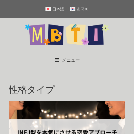
コ
日本語
한국어
ン
テ
ン
ツ
へ
ス
キ
メニュー
ッ
プ
性格タイプ