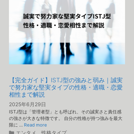
【完全ガイド】ISTJ型の強みと弱み｜誠実
で努力家な堅実タイプの性格・適職・恋愛
相性まで解説
2025年6月29日
ISTJ型は「管理者型」とも呼ばれ、その誠実さと責任感
の強さが大きな特徴です。 自分の性格が持つ強みを最大
限に …
Read more
カ
エンタメ
、
性格タイプ