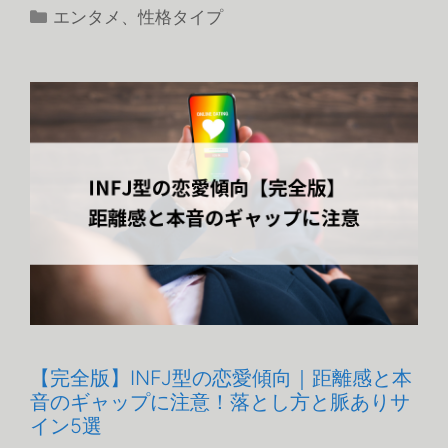
カ
エンタメ
、
性格タイプ
テ
ゴ
リ
ー
【完全版】INFJ型の恋愛傾向｜距離感と本
音のギャップに注意！落とし方と脈ありサ
イン5選