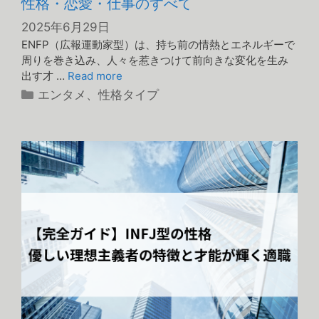
性格・恋愛・仕事のすべて
2025年6月29日
ENFP（広報運動家型）は、持ち前の情熱とエネルギーで
周りを巻き込み、人々を惹きつけて前向きな変化を生み
出す才 …
Read more
カ
エンタメ
、
性格タイプ
テ
ゴ
リ
ー