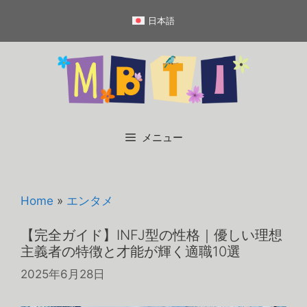
コ
日本語
ン
テ
ン
ツ
へ
ス
キ
メニュー
ッ
プ
Home
»
エンタメ
【完全ガイド】INFJ型の性格｜優しい理想
主義者の特徴と才能が輝く適職10選
2025年6月28日