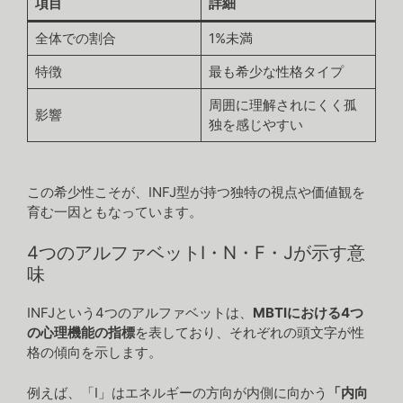
項目
詳細
全体での割合
1%未満
特徴
最も希少な性格タイプ
周囲に理解されにくく孤
影響
独を感じやすい
この希少性こそが、INFJ型が持つ独特の視点や価値観を
育む一因ともなっています。
4つのアルファベットI・N・F・Jが示す意
味
INFJという4つのアルファベットは、
MBTIにおける4つ
の心理機能の指標
を表しており、それぞれの頭文字が性
格の傾向を示します。
例えば、「I」はエネルギーの方向が内側に向かう
「内向