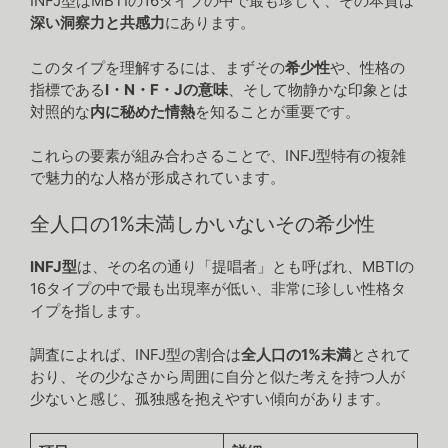
INFJ型はMBTIの16タイプの中で最も珍しく、その本質は
深い洞察力と共感力
にあります。
このタイプを理解するには、まずその
希少性
や、性格の
指標である
I・N・F・Jの意味
、そして物静かな印象とは
対照的な
内に秘めた情熱
を知ることが重要です。
これらの要素が組み合わさることで、INFJ型特有の複雑
で魅力的な人格が形成されています。
全人口の1%未満しかいないその希少性
INFJ型
は、その名の通り「提唱者」とも呼ばれ、MBTIの
16タイプの中で最も出現率が低い、非常に珍しい性格タ
イプを指します。
調査によれば、INFJ型の割合は
全人口の1%未満
とされて
おり、その少なさから周囲に自分と似た考えを持つ人が
少ないと感じ、孤独感を抱えやすい傾向があります。