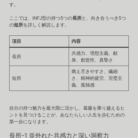
す。
ここでは、INFJ型の持つ5つの
長所
と、向き合うべき5つ
の
短所
を詳しく解説します。
項目
内容
共感力、理想主義、献
長所
身、創造性、真摯さ
燃え尽きやすさ、繊細
短所
さ、精神的疲労、完璧主
義、孤独感
自分の持つ魅力を最大限に活かし、葛藤を乗り越えるヒ
ントを見つけることが、あなたらしい人生を歩むための
第一歩になります。
長所-1 並外れた共感力と深い洞察力