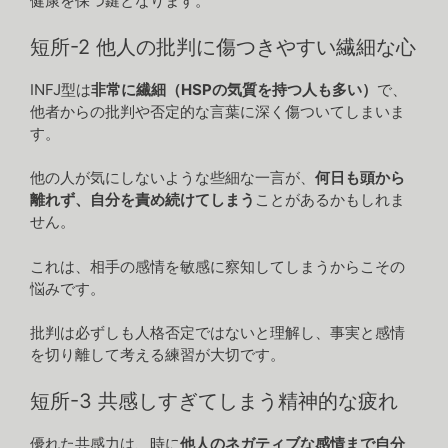
健康を保つ鍵となります。
短所-2 他人の批判に傷つきやすい繊細な心
INFJ型は
非常に繊細（HSPの気質を持つ人も多い）
で、
他者からの批判や否定的な言葉に深く傷ついてしまいま
す。
他の人が気にしないような些細な一言が、
何日も頭から
離れず、自分を責め続けてしまう
ことがあるかもしれま
せん。
これは、相手の感情を敏感に察知してしまうからこその
悩みです。
批判は必ずしも人格否定ではないと理解し、事実と感情
を切り離して考える練習が大切です。
短所-3 共感しすぎてしまう精神的な疲れ
優れた共感力は、時に
他人のネガティブな感情まで自分