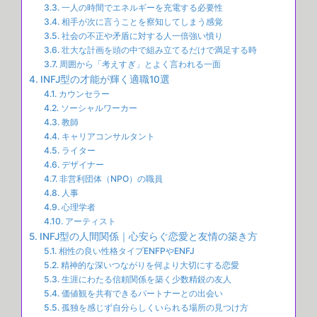
一人の時間でエネルギーを充電する必要性
相手が次に言うことを察知してしまう感覚
社会の不正や矛盾に対する人一倍強い憤り
壮大な計画を頭の中で組み立てるだけで満足する時
周囲から「考えすぎ」とよく言われる一面
INFJ型の才能が輝く適職10選
カウンセラー
ソーシャルワーカー
教師
キャリアコンサルタント
ライター
デザイナー
非営利団体（NPO）の職員
人事
心理学者
アーティスト
INFJ型の人間関係｜心安らぐ恋愛と友情の築き方
相性の良い性格タイプENFPやENFJ
精神的な深いつながりを何より大切にする恋愛
生涯にわたる信頼関係を築く少数精鋭の友人
価値観を共有できるパートナーとの出会い
孤独を感じず自分らしくいられる場所の見つけ方