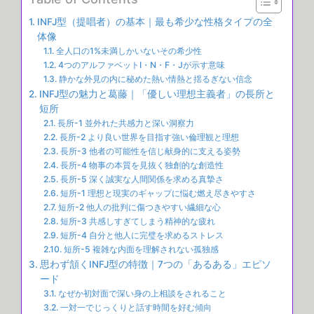
INFJ型（提唱者）の基本｜最も希少な性格タイプの全
体像
全人口の1%未満しかいないその希少性
4つのアルファベットI・N・F・Jが示す意味
静かな外見の内に秘めた熱い情熱と揺るぎない信念
INFJ型の魅力と葛藤｜「優しい理想主義者」の長所と
短所
長所-1 並外れた共感力と深い洞察力
長所-2 より良い世界を目指す強い倫理観と理想
長所-3 他者の可能性を信じ献身的に支える姿勢
長所-4 物事の本質を見抜く独創的な創造性
長所-5 深く誠実な人間関係を求める真摯さ
短所-1 理想と現実のギャップに悩む燃え尽きやすさ
短所-2 他人の批判に傷つきやすい繊細な心
短所-3 共感しすぎてしまう精神的な疲れ
短所-4 自分と他人に完璧を求めるストレス
短所-5 複雑な内面を理解されない孤独感
思わず頷くINFJ型の特徴｜7つの「あるある」エピソ
ード
なぜか初対面で深い身の上相談をされること
一対一でじっくりと話す時間を好む傾向