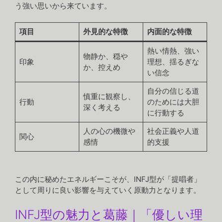
う強い思いから来ています。
項目
外見的な特徴
内面的な特徴
熱い情熱、強い
物静か、穏や
印象
理想、揺るぎな
か、控えめ
い信念
自分の信じる道
慎重に観察し、
行動
のためには大胆
深く考える
に行動する
人の心の機微や
社会正義や人道
関心
感情
的支援
この内に秘めたエネルギーこそが、INFJ型が「提唱者」
として周りに良い影響を与えていく原動力となります。
INFJ型の魅力と葛藤｜「優しい理