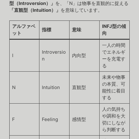
型（Introversion）」
を、「N」は物事を直観的に捉える
「直観型（Intuition）」
を意味しています。
アルファベ
INFJ型の傾
指標
意味
ット
向
一人の時間
Introversio
でエネルギ
I
内向型
n
ーを充電す
る
未来や物事
の本質、可
N
Intuition
直観型
能性に着目
する
人の気持ち
や調和を大
F
Feeling
感情型
切にしなが
ら判断する