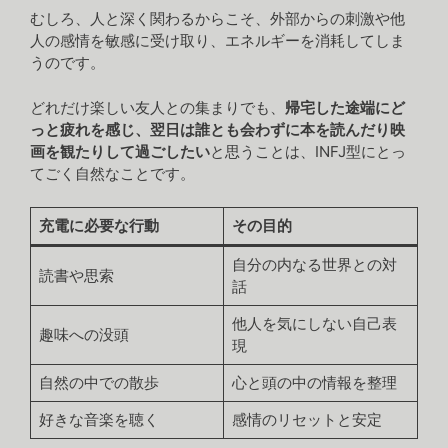
むしろ、人と深く関わるからこそ、外部からの刺激や他
人の感情を敏感に受け取り、エネルギーを消耗してしま
うのです。
どれだけ楽しい友人との集まりでも、
帰宅した途端にど
っと疲れを感じ、翌日は誰とも会わずに本を読んだり映
画を観たりして過ごしたい
と思うことは、INFJ型にとっ
てごく自然なことです。
充電に必要な行動
その目的
自分の内なる世界との対
読書や思索
話
他人を気にしない自己表
趣味への没頭
現
自然の中での散歩
心と頭の中の情報を整理
好きな音楽を聴く
感情のリセットと安定