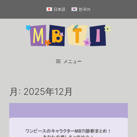
コ
日本語
한국어
ン
テ
ン
ツ
へ
ス
キ
メニュー
ッ
プ
月:
2025年12月