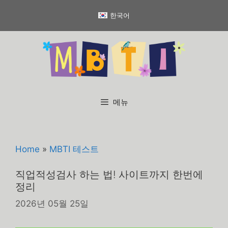
컨
한국어
텐
츠
로
건
너
뛰
기
메뉴
Home
»
MBTI 테스트
직업적성검사 하는 법! 사이트까지 한번에
정리
2026년 05월 25일