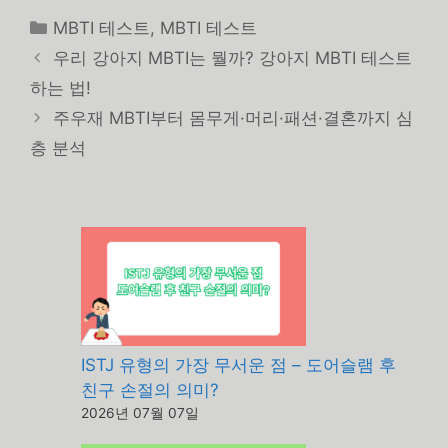
카
MBTI 테스트
,
MBTI 테스트
테
우리 강아지 MBTI는 뭘까? 강아지 MBTI 테스트
고
하는 법!
리
주우재 MBTI부터 몸무게·머리·패션·결혼까지 심
층 분석
ISTJ 유형의 가장 무서운 점 – 도어슬램 후
친구 손절의 의미?
2026년 07월 07일