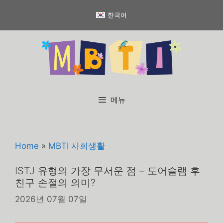
컨
한국어
텐
츠
로
건
너
뛰
기
메뉴
Home
»
MBTI 사회생활
ISTJ 유형의 가장 무서운 점 – 도어슬램 후
친구 손절의 의미?
2026년 07월 07일