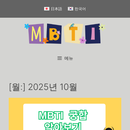
컨
日本語
한국어
텐
츠
로
건
너
뛰
기
메뉴
[월:]
2025년 10월