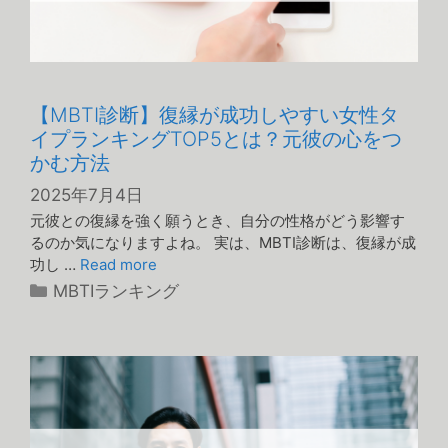
【MBTI診断】復縁が成功しやすい女性タ
イプランキングTOP5とは？元彼の心をつ
かむ方法
2025年7月4日
元彼との復縁を強く願うとき、自分の性格がどう影響す
るのか気になりますよね。 実は、MBTI診断は、復縁が成
功し …
Read more
カ
MBTIランキング
テ
ゴ
リ
ー