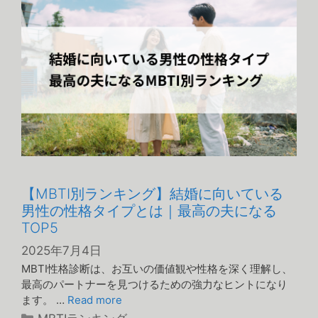
ー
【MBTI別ランキング】結婚に向いている
男性の性格タイプとは｜最高の夫になる
TOP5
2025年7月4日
MBTI性格診断は、お互いの価値観や性格を深く理解し、
最高のパートナーを見つけるための強力なヒントになり
ます。 …
Read more
カ