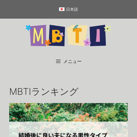
コ
日本語
ン
テ
ン
ツ
へ
ス
キ
メニュー
ッ
プ
MBTIランキング