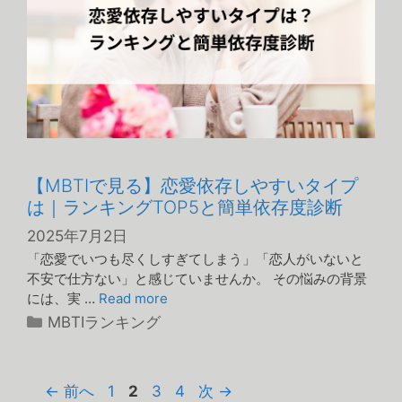
【MBTIで見る】恋愛依存しやすいタイプ
は｜ランキングTOP5と簡単依存度診断
2025年7月2日
「恋愛でいつも尽くしすぎてしまう」「恋人がいないと
不安で仕方ない」と感じていませんか。 その悩みの背景
には、実 …
Read more
カ
MBTIランキング
テ
ゴ
リ
ペ
ペ
ペ
ペ
←
前へ
1
2
3
4
次
→