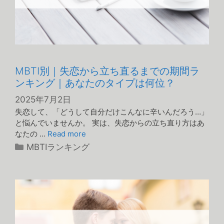
MBTI別｜失恋から立ち直るまでの期間ラ
ンキング｜あなたのタイプは何位？
2025年7月2日
失恋して、「どうして自分だけこんなに辛いんだろう…」
と悩んでいませんか。 実は、失恋からの立ち直り方はあ
なたの …
Read more
カ
MBTIランキング
テ
ゴ
リ
ー