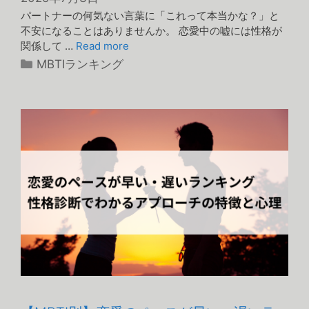
パートナーの何気ない言葉に「これって本当かな？」と
不安になることはありませんか。 恋愛中の嘘には性格が
関係して …
Read more
カ
MBTIランキング
テ
ゴ
リ
ー