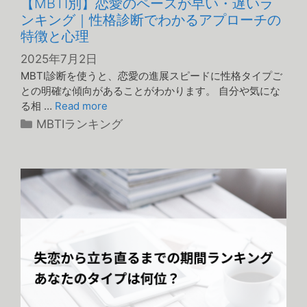
【MBTI別】恋愛のペースが早い・遅いラ
ンキング｜性格診断でわかるアプローチの
特徴と心理
2025年7月2日
MBTI診断を使うと、恋愛の進展スピードに性格タイプご
との明確な傾向があることがわかります。 自分や気にな
る相 …
Read more
カ
MBTIランキング
テ
ゴ
リ
ー