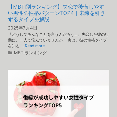
【MBTI別ランキング】失恋で後悔しやす
い男性の性格パターンTOP4｜未練を引き
ずるタイプを解説
2025年7月4日
『どうしてあんなことを言うんだろう…』失恋した彼の行
動に、一人で悩んでいませんか。 実は、彼の性格タイプ
を知る …
Read more
カ
MBTIランキング
テ
ゴ
リ
ー