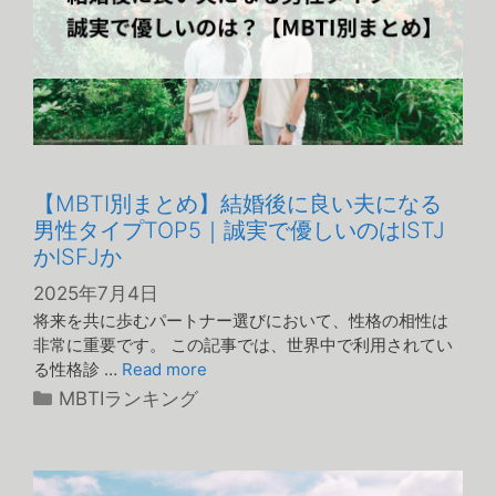
【MBTI別まとめ】結婚後に良い夫になる
男性タイプTOP5｜誠実で優しいのはISTJ
かISFJか
2025年7月4日
将来を共に歩むパートナー選びにおいて、性格の相性は
非常に重要です。 この記事では、世界中で利用されてい
る性格診 …
Read more
カ
MBTIランキング
テ
ゴ
リ