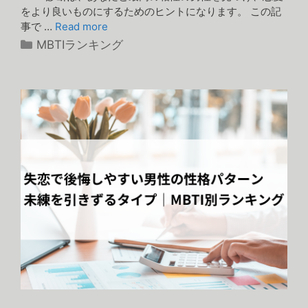
をより良いものにするためのヒントになります。 この記
事で …
Read more
カ
MBTIランキング
テ
ゴ
リ
ー