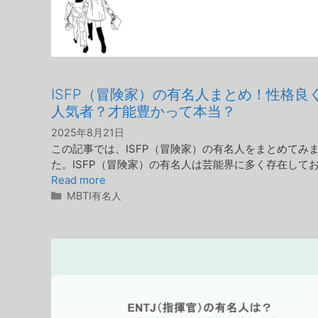
ISFP（冒険家）の有名人まとめ！性格良
人気者？才能豊かって本当？
2025年8月21日
この記事では、ISFP（冒険家）の有名人をまとめてみ
た。ISFP（冒険家）の有名人は芸能界に多く存在してお
Read more
カ
MBTI有名人
テ
ゴ
リ
ー