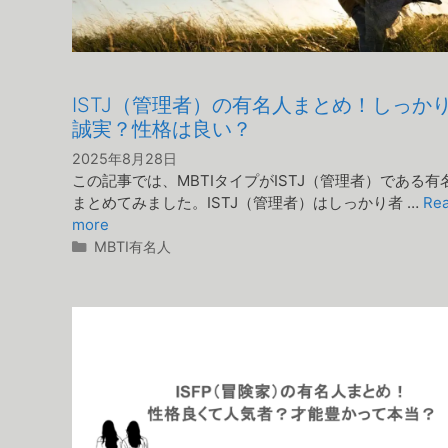
ISTJ（管理者）の有名人まとめ！しっか
誠実？性格は良い？
2025年8月28日
この記事では、MBTIタイプがISTJ（管理者）である有
まとめてみました。ISTJ（管理者）はしっかり者 …
Re
more
カ
MBTI有名人
テ
ゴ
リ
ー