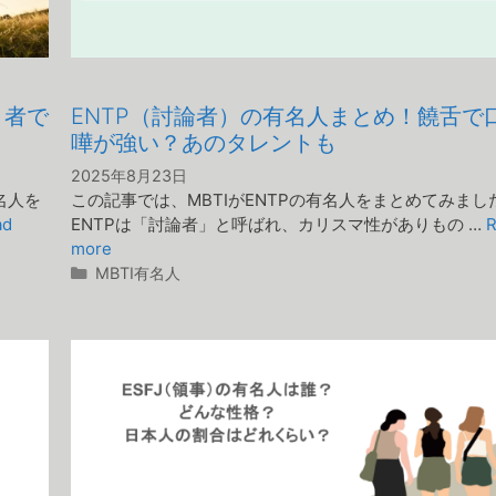
り者で
ENTP（討論者）の有名人まとめ！饒舌で
嘩が強い？あのタレントも
2025年8月23日
名人を
この記事では、MBTIがENTPの有名人をまとめてみまし
ad
ENTPは「討論者」と呼ばれ、カリスマ性がありもの …
R
more
カ
MBTI有名人
テ
ゴ
リ
ー