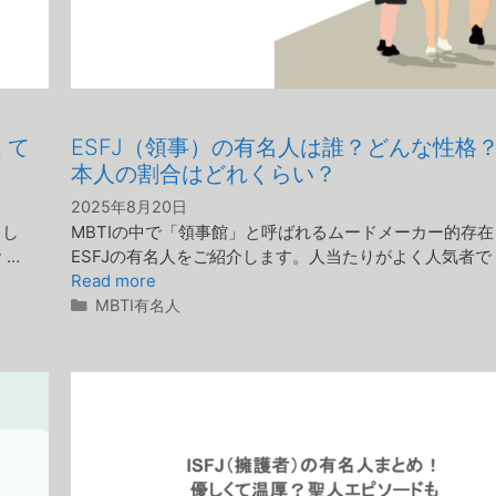
くて
ESFJ（領事）の有名人は誰？どんな性格
本人の割合はどれくらい？
2025年8月20日
まし
MBTIの中で「領事館」と呼ばれるムードメーカー的存在
 …
ESFJの有名人をご紹介します。人当たりがよく人気者で 
Read more
カ
MBTI有名人
テ
ゴ
リ
ー