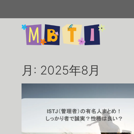
コ
ン
テ
ン
ツ
へ
ス
キ
ッ
月:
2025年8月
プ