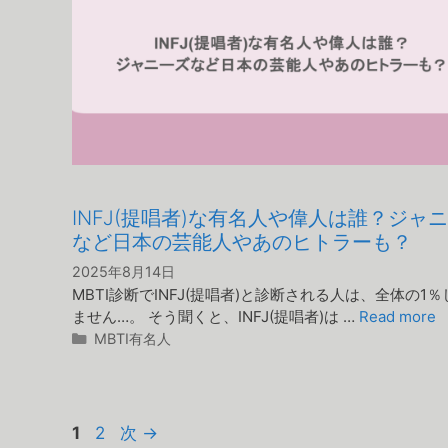
INFJ(提唱者)な有名人や偉人は誰？ジャ
など日本の芸能人やあのヒトラーも？
2025年8月14日
MBTI診断でINFJ(提唱者)と診断される人は、全体の1
ません…。 そう聞くと、INFJ(提唱者)は …
Read more
カ
MBTI有名人
テ
ゴ
リ
ー
ペ
ペ
1
2
次
→