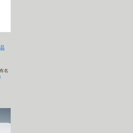
温
る有名
d