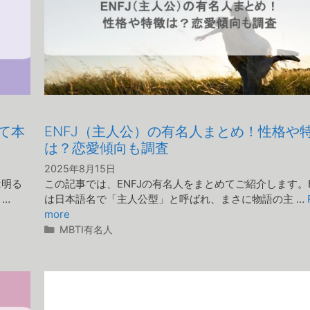
て本
ENFJ（主人公）の有名人まとめ！性格や
は？恋愛傾向も調査
2025年8月15日
は明る
この記事では、ENFJの有名人をまとめてご紹介します。E
 …
は日本語名で「主人公型」と呼ばれ、まさに物語の主 …
more
カ
MBTI有名人
テ
ゴ
リ
ー