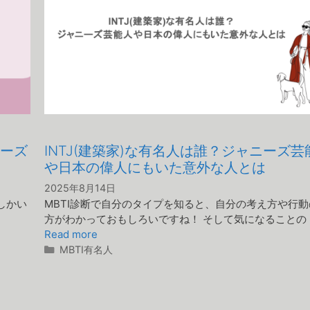
ニーズ
INTJ(建築家)な有名人は誰？ジャニーズ芸
や日本の偉人にもいた意外な人とは
2025年8月14日
％しかい
MBTI診断で自分のタイプを知ると、自分の考え方や行動
方がわかっておもしろいですね！ そして気になることの 
Read more
カ
MBTI有名人
テ
ゴ
リ
ー