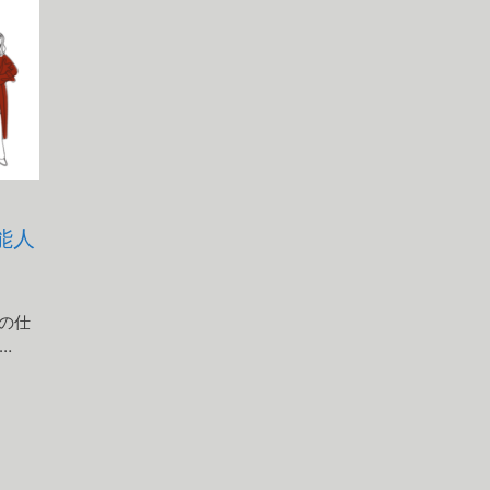
能人
の仕
…