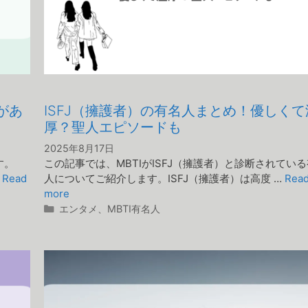
があ
ISFJ（擁護者）の有名人まとめ！優しくて
厚？聖人エピソードも
2025年8月17日
す。
この記事では、MBTIがISFJ（擁護者）と診断されてい
…
Read
人についてご紹介します。ISFJ（擁護者）は高度 …
Rea
more
カ
エンタメ
、
MBTI有名人
テ
ゴ
リ
ー