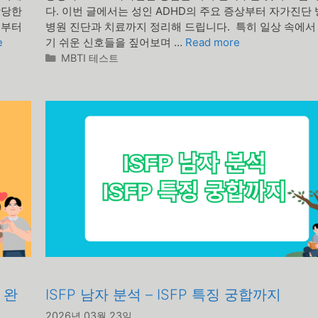
상당한
다. 이번 글에서는 성인 ADHD의 주요 증상부터 자가진단 
념부터
병원 진단과 치료까지 정리해 드립니다. 특히 일상 속에서
e
기 쉬운 신호들을 짚어보며 …
Read more
카
MBTI 테스트
테
고
리
 완
ISFP 남자 분석 – ISFP 특징 궁합까지
2026년 03월 23일