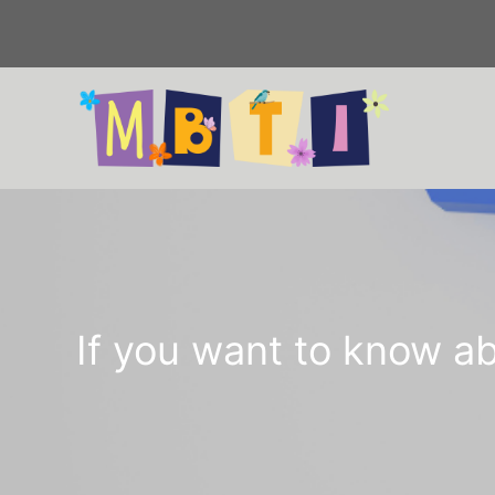
컨
텐
츠
로
건
너
뛰
기
If you want to know a