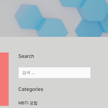
Search
검
색:
Categories
MBTI 궁합