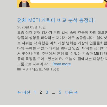
전체 MBTI 캐릭터 비교 분석 총정리!
2026년 03월 16일
요즘 성격 유형 검사가 우리 일상 속에 깊숙이 자리 잡으
람들의 성향을 파악하는 재미가 아주 쏠쏠합니다. 열여섯
로 나뉘는 각 유형은 마치 개성 넘치는 가상의 인물들처럼
다의 독특한 색깔과 매력을 뽐내고 있죠. 딱딱한 심리학
서 벗어나 우리 주변에서 흔히 볼 수 있는 친숙한 MBTI 
들의 특징을 모아보았는데요. 오늘 이 글에서는 다양한 
그룹으로 나누어 각 …
Read more
카
MBTI 테스트
,
MBTI 궁합
테
고
리
페
페
페
페
←
이전
1
2
3
…
5
다음
→
이
이
이
이
지
지
지
지