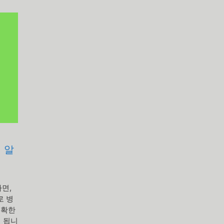
 알
면,
로 병
정확한
 됩니