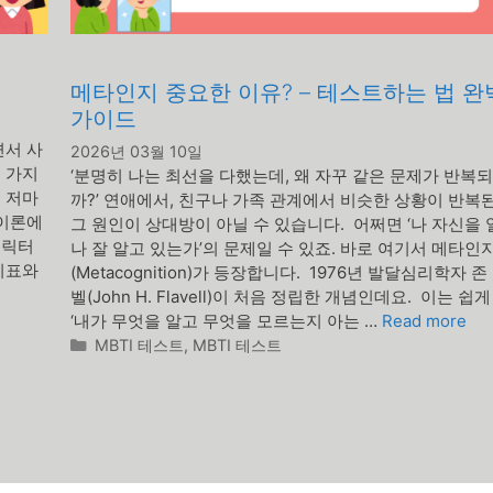
메타인지 중요한 이유? – 테스트하는 법 완
가이드
면서 사
2026년 03월 10일
 가지
‘분명히 나는 최선을 다했는데, 왜 자꾸 같은 문제가 반복되
 저마
까?’ 연애에서, 친구나 가족 관계에서 비슷한 상황이 반복
 이론에
그 원인이 상대방이 아닐 수 있습니다. 어쩌면 ‘나 자신을 
캐릭터
나 잘 알고 있는가’의 문제일 수 있죠. 바로 여기서 메타인
지표와
(Metacognition)가 등장합니다. 1976년 발달심리학자 존
벨(John H. Flavell)이 처음 정립한 개념인데요. 이는 쉽
‘내가 무엇을 알고 무엇을 모르는지 아는 …
Read more
카
MBTI 테스트
,
MBTI 테스트
테
고
리