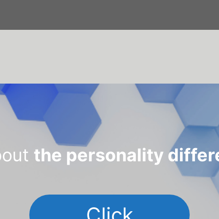
bout
the personality diffe
Click