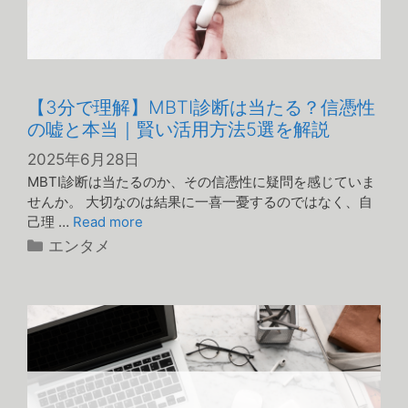
【3分で理解】MBTI診断は当たる？信憑性
の嘘と本当｜賢い活用方法5選を解説
2025年6月28日
MBTI診断は当たるのか、その信憑性に疑問を感じていま
せんか。 大切なのは結果に一喜一憂するのではなく、自
己理 …
Read more
カ
エンタメ
テ
ゴ
リ
ー