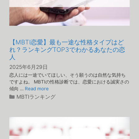
【MBTI恋愛】最も一途な性格タイプはど
れ？ランキングTOP3でわかるあなたの恋
人
2025年6月29日
恋人には一途でいてほしい、そう願うのは自然な気持ち
ですよね。 MBTIの性格診断では、恋愛における誠実さの
傾向 …
Read more
カ
MBTIランキング
テ
ゴ
リ
ー