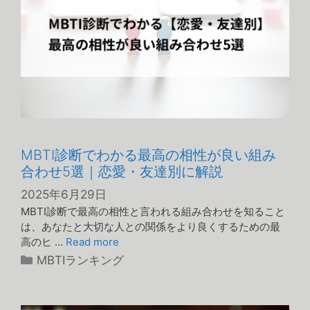
MBTI診断でわかる最高の相性が良い組み
合わせ5選｜恋愛・友達別に解説
2025年6月29日
MBTI診断で最高の相性と言われる組み合わせを知ること
は、あなたと大切な人との関係をより良くするための最
高のヒ …
Read more
カ
MBTIランキング
テ
ゴ
リ