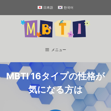
コ
日本語
한국어
ン
テ
ン
ツ
へ
ス
キ
メニュー
ッ
プ
MBTI 16タイプの性格が
気になる方は