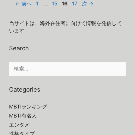
リ
ペ
ペ
ペ
ペ
←
前へ
1
…
15
16
17
次
→
ー
ー
ー
ー
ー
ジ
ジ
ジ
ジ
当サイトは、海外在住者に向けて情報を発信して
います。
Search
検
索:
Categories
MBTIランキング
MBTI有名人
エンタメ
性格タイプ