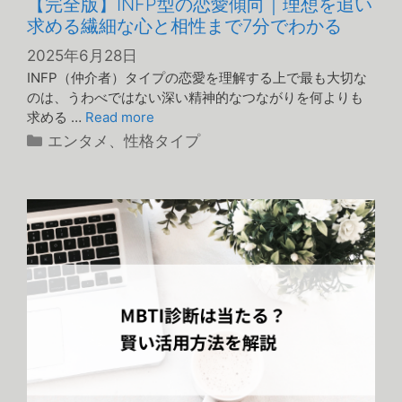
【完全版】INFP型の恋愛傾向｜理想を追い
求める繊細な心と相性まで7分でわかる
2025年6月28日
INFP（仲介者）タイプの恋愛を理解する上で最も大切な
のは、うわべではない深い精神的なつながりを何よりも
求める …
Read more
カ
エンタメ
、
性格タイプ
テ
ゴ
リ
ー