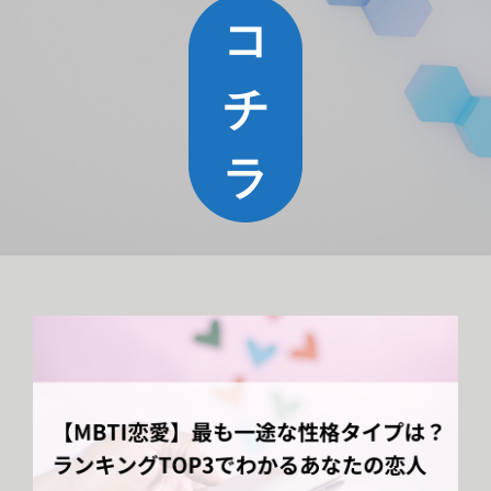
コ
チ
ラ