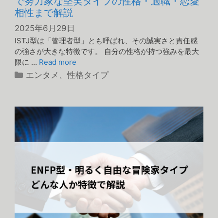
で努力家な堅実タイプの性格・適職・恋愛
相性まで解説
2025年6月29日
ISTJ型は「管理者型」とも呼ばれ、その誠実さと責任感
の強さが大きな特徴です。 自分の性格が持つ強みを最大
限に …
Read more
カ
エンタメ
、
性格タイプ
テ
ゴ
リ
ー