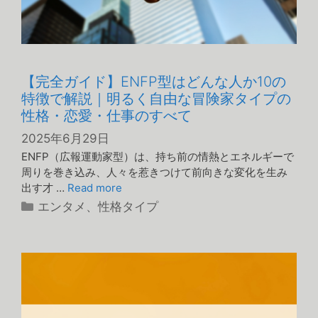
【完全ガイド】ENFP型はどんな人か10の
特徴で解説｜明るく自由な冒険家タイプの
性格・恋愛・仕事のすべて
2025年6月29日
ENFP（広報運動家型）は、持ち前の情熱とエネルギーで
周りを巻き込み、人々を惹きつけて前向きな変化を生み
出す才 …
Read more
カ
エンタメ
、
性格タイプ
テ
ゴ
リ
ー