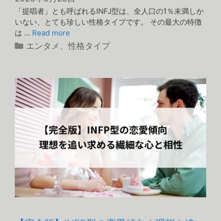
「提唱者」とも呼ばれるINFJ型は、全人口の1％未満しか
いない、とても珍しい性格タイプです。 その最大の特徴
は …
Read more
カ
エンタメ
、
性格タイプ
テ
ゴ
リ
ー