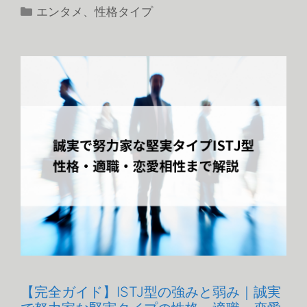
カ
エンタメ
、
性格タイプ
テ
ゴ
リ
ー
【完全ガイド】ISTJ型の強みと弱み｜誠実