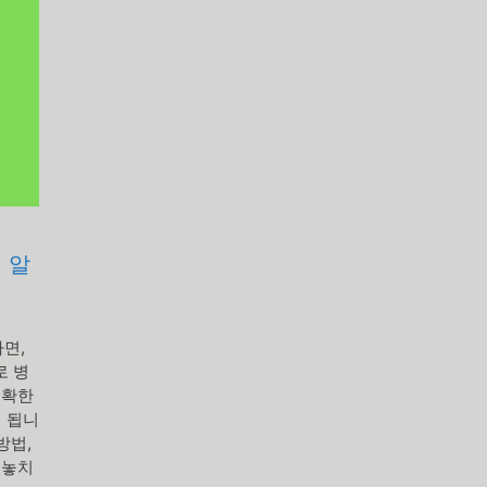
 알
면,
로 병
정확한
 됩니
방법,
 놓치