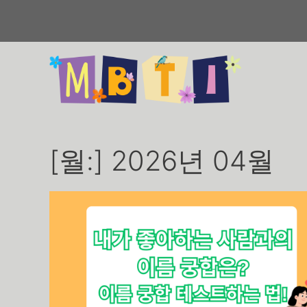
컨
텐
츠
로
건
너
뛰
기
[월:]
2026년 04월